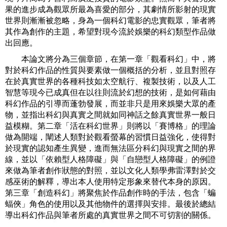
果的進步成為觀眾所最為喜愛的部分，其劇情所影射的現實
世界則漸漸被忽略，身為一個科幻電影的忠實觀眾，筆者將
其作為創作的主題，希望對現今流於娛樂的科幻類型作品做
出回應。
本論文將分為三個章節，在第一章「觀看科幻」中，將
對於科幻作品的性質與要素做一個概括的分析，並且對照存
在於真實世界的各種科技如太空航行、複製技術，以及人工
智慧等現今已成真但在以往則流於幻想的技術，是如何藉由
科幻作品的引導而蓬勃發展，而並非只是用來娛樂大眾的產
物，並指出科幻與真實之間就如同神話之餘真實世界一般日
益模糊。第二章「活在科幻世界」則將以「賽博格」的理論
做為開端，闡述人類對於觀看螢幕的習慣日益強化，使得對
於現實的認知產生異變，進而無法區分科幻與現實之間的界
線，並以「依賴型人格障礙」與「自戀型人格障礙」的例證
來做為筆者創作狀態的對照，並以文化人類學弗雷澤對於交
感巫術的解釋，導出本人使用特定形象來替代本身的原因。
第三章「創造科幻」將聚焦於作品創作時的手法，包含「蝙
蝠俠」角色的使用以及其他物件的選擇與安排。最後於總結
導出科幻作品與筆者所處的真實世界之間不可切割的關係。