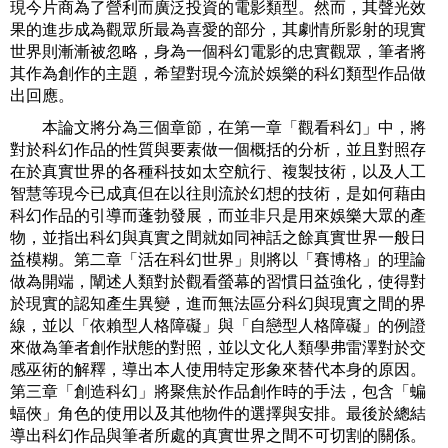
現今片商為了營利而廣泛投資的電影類型。然而，其聲光效
果的進步成為觀眾所最為喜愛的部分，其劇情所影射的現實
世界則漸漸被忽略，身為一個科幻電影的忠實觀眾，筆者將
其作為創作的主題，希望對現今流於娛樂的科幻類型作品做
出回應。
本論文將分為三個章節，在第一章「觀看科幻」中，將
對於科幻作品的性質與要素做一個概括的分析，並且對照存
在於真實世界的各種科技如太空航行、複製技術，以及人工
智慧等現今已成真但在以往則流於幻想的技術，是如何藉由
科幻作品的引導而蓬勃發展，而並非只是用來娛樂大眾的產
物，並指出科幻與真實之間就如同神話之餘真實世界一般日
益模糊。第二章「活在科幻世界」則將以「賽博格」的理論
做為開端，闡述人類對於觀看螢幕的習慣日益強化，使得對
於現實的認知產生異變，進而無法區分科幻與現實之間的界
線，並以「依賴型人格障礙」與「自戀型人格障礙」的例證
來做為筆者創作狀態的對照，並以文化人類學弗雷澤對於交
感巫術的解釋，導出本人使用特定形象來替代本身的原因。
第三章「創造科幻」將聚焦於作品創作時的手法，包含「蝙
蝠俠」角色的使用以及其他物件的選擇與安排。最後於總結
導出科幻作品與筆者所處的真實世界之間不可切割的關係。