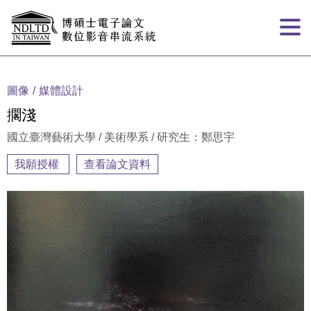
跳到主要內容
:::
圖像
媒體設計
擱淺
國立臺灣藝術大學 / 美術學系 / 研究生：鄭思宇
我願授權
查看論文資料