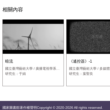
相關內容
暗流
《遙控器》-1
國立臺灣藝術大學 / 廣播電視學系應
國立臺灣藝術大學 / 多媒
用媒體藝術碩士班
學系碩士班
研究生：于娟
研究生：葉聖良
::
國家圖書館著作權聲明Copyright © 2020-2026 All rights reserved.