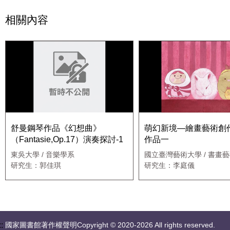
相關內容
舒曼鋼琴作品《幻想曲》
萌幻新境—繪畫藝術創
（Fantasie,Op.17）演奏探討-1
作品一
東吳大學 / 音樂學系
國立臺灣藝術大學 / 書畫
研究生：郭佳琪
研究生：李庭儀
::
國家圖書館著作權聲明Copyright © 2020-2026 All rights reserved.