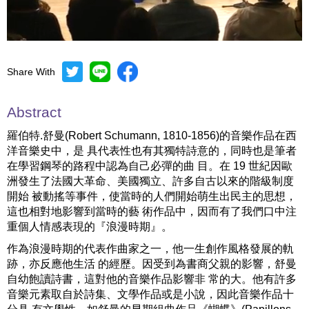
Share With
Mute
Settings
Abstract
羅伯特.舒曼(Robert Schumann, 1810-1856)的音樂作品在西
洋音樂史中，是 具代表性也有其獨特詩意的，同時也是筆者
在學習鋼琴的路程中認為自己必彈的曲 目。在 19 世紀因歐
洲發生了法國大革命、美國獨立、許多自古以來的階級制度
開始 被動搖等事件，使當時的人們開始萌生出民主的思想，
這也相對地影響到當時的藝 術作品中，因而有了我們口中注
重個人情感表現的『浪漫時期』。
作為浪漫時期的代表作曲家之一，他一生創作風格發展的軌
跡，亦反應他生活 的經歷。因受到為書商父親的影響，舒曼
自幼飽讀詩書，這對他的音樂作品影響非 常的大。他有許多
音樂元素取自於詩集、文學作品或是小說，因此音樂作品十