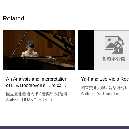
Related
An Analysis and Interpretation
Ya-Fang Lee Viola Reci
of L. v. Beethoven's "Eroica"
國立交通大學 / 音樂研究所
Variation, Op. 35
Author：Ya-Fang Lee
國立臺北藝術大學 / 音樂學系碩(博)
士班
Author：HUANG, YUN-JU