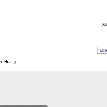
:::
Si
Lic
 Huang