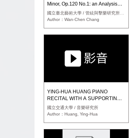
Minor, Op.120 No.1: an Analysis
and Interpretation
國立臺北藝術大學 / 管絃與擊樂研究所絃
樂組
Author：Wan-Chen Chang
YING-HUA HUANG PIANO
RECITAL WITH A SUPPORTING
PAPER A LOOK INTO THE ERA
國立交通大學 / 音樂研究所
OF HENRI DUTILLEUX
Author：Huang, Ying-Hua
THROUGH HIS PIANO SONATA
OP. 1 AND ITS ANALYTICAL
INTERPRETATION-1