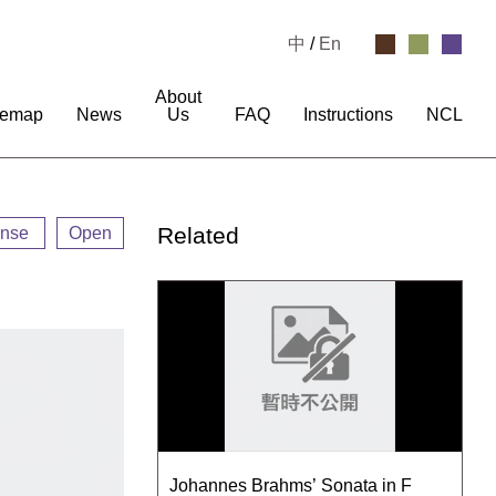
中
/
En
About
temap
News
Us
FAQ
Instructions
NCL
Related
ense
Open
Johannes Brahms’ Sonata in F