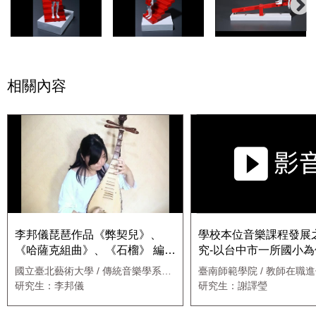
相關內容
李邦儀琵琶作品《弊契兒》、
學校本位音樂課程發展
《哈薩克組曲》、《石榴》 編創
究-以台中市一所國小為
素材與演奏詮釋 1. 白鳳岩︰
月25日a面
國立臺北藝術大學 / 傳統音樂學系碩
臺南師範學院 / 教師在職
《開手板》
士班
學碩士學位班
研究生：李邦儀
研究生：謝譯瑩