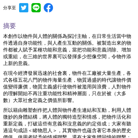
分享至
摘要
本創作以物件與人體的關係為探討主軸，在日常生活當中物
件透過自身功能性，與人產生互動的關係。被製造出來的物
件都被人賦予某種功能和意義，當把功能和意義消除、增加
或重組，在三維的世界裏可以發揮多少想像空間，令物件添
上新的意義。
在現今經濟發展迅速的社會裏，物件在工廠被大量生產，各
式各樣五花八門的物件海量生產，物質過盛的時代讓物件價
值變得廉價，物質主義盛行使物件被濫用與浪費，人對物件
的理解開始不再注重功能性和精神層面，只在於被（大多
數）大眾社會定義之價值所影響。
所以籍由雕塑創作把人體與物件產生連結和互動，利用人體
微妙的身體結構，將人體的獨特造型和情感，把物件活化和
重新定義，打破這些有意義和沒意義的約定俗成；大家有聽
過這句成語＜睹物思人＞，其實物件也蘊含著它本身的歷史
價值、使用者賦予的情感聯繫、還有大家集體回憶的聯繫；