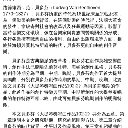
路德維西．范．貝多芬（Ludwig Van Beethoven,
1770~1827），貝多芬所處的時代為18世紀末至19世紀初，
為一個動盪的時代背景。在這個動盪的時代裡，法國大革命
的發生，拿破崙對社會的改革以及狂飆運動等因素，影響了
當時音樂文化環境，像在音樂家與貴族間贊助關係的形成、
各行各業擁有職業自由的權利、自由的出版環境等方面，相
較於海頓與莫札特所處的時代，貝多芬更能自由的創作音
樂。
貝多芬是古典樂派的改革者，貝多芬在創作英雄交響曲
時，創作手法已脫離先前莫札特、海頓的創作風格，貝多芬
的創作時期分為早期、中期、晚期，貝多芬創作五首大提琴
奏鳴曲，分別在貝多芬創作時期的早期、中期、晚期。此篇
論文貝多芬《大提琴奏鳴曲作品102-2》為貝多芬晚期的作
品，此首作品的創作特徵與早期、中期所創作的大提琴奏鳴
曲的創作特徵互相比較，由此可知貝多芬晚期創作的明顯特
徵。
本文貝多芬《大提琴奏鳴曲作品102-2》共分為五章。第
一章說明本文之研究動機、研究的範圍與方法。第二章介紹
貝多芬的時代背景、生平以及作品風格。第三章介紹樂曲的