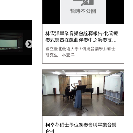
林宏洋畢業音樂會詮釋報告-北管擦
奏式樂器在戲曲伴奏中之演奏技法
與詮釋2
國立臺北藝術大學 / 傳統音樂學系碩士班
演奏組
研究生：林宏洋
柯幸葶碩士學位獨奏會與畢業音樂
會-4