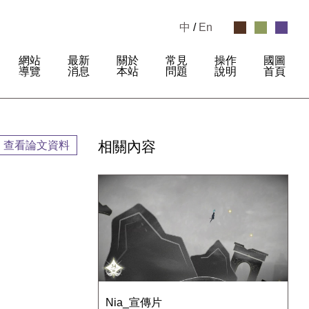
中
/
En
網站
最新
關於
常見
操作
國圖
:
導覽
消息
本站
問題
說明
首頁
相關內容
查看論文資料
Nia_宣傳片