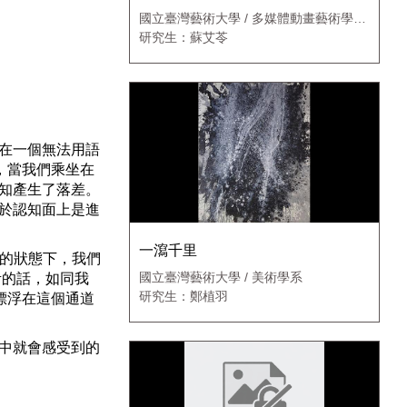
國立臺灣藝術大學 / 多媒體動畫藝術學系
動畫藝術碩士班
研究生：蘇艾苓
在一個無法用語
，當我們乘坐在
知產生了落差。
於認知面上是進
一瀉千里
]的狀態下，我們
國立臺灣藝術大學 / 美術學系
考的話，如同我
研究生：鄭植羽
漂浮在這個通道
中就會感受到的