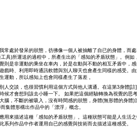
我常處於發呆的狀態，彷彿像一個人被抽離了自已的身體，而處
通工具)所運送的過程中，所產生出的「感知的矛盾狀態」。例如
覺則是非運動的乘坐在車內，於是在動與不動的相互矛盾中，感
遊戲時、利用即時通訊軟體與別人聊天也會產生同樣的感受。由
生運動，所以感知上也會同樣產生了落差 。
別人交談，也很習慣利用這個方式與他人溝通。在這第3身體[註
時候才會想到該去小睡一下。 如果把這個經驗轉換為視覺的思
大腦，不斷的被吸入，沒有時間感的狀態，身體(無形體的身體)
伸而集體形構出作品中的「漂浮」概念。
應用來描述這種「感知的矛盾狀態」。這種狀態可能是人生活之
此系列作品中作者運用自已的感覺與技術而去描述這種感受。