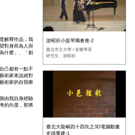
度解釋作品，我
游昭祈小提琴獨奏會-2
望對身而為人與
臺北市立大學 / 音樂學系
為什麼」、「創
研究生：游昭祈
自己都有一點不
藝術家來說絕對
藝術家的自我療
個由我自身經驗
考的向度，那將
臺北大龍峒四十四坎之3D電腦動畫
史蹟重建-1