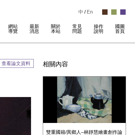
中
/
En
網站
最新
關於
常見
操作
國圖
:
導覽
消息
本站
問題
說明
首頁
相關內容
查看論文資料
雙重國籍/異鄉人–林靜慧繪畫創作論