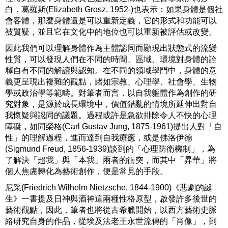
白．葛羅斯(Elizabeth Grosz, 1952-)也表示：如果身體是個社
會客體，那麼身體還是可以重新定義，它的形式和功能可以
被質疑，並且它在文化中的地位也可以重新被評估或改變。
因此我們可以理解身體作為主體認同而顯現出狀態式的流變
性質，可以發現人們在不同的時間、區域、環境對身體的詮
釋自有不同的解讀與認知。在不同的領域學門中，身體的意
義更呈現出複雜的觀點，諸如宗教、心理學、社會學、生物
學或政治學等範疇。對筆者而言，以自我軀體作為創作的研
究對象，是源於成長環境中，價值錯亂的情境所延伸出對自
我懷疑與認同的議題。過程或許是急欲排除令人不快的心理
障礙，如同榮格(Carl Gustav Jung, 1875-1961)提出人對「自
性」的理解過程，進而達到自我療癒，或是佛洛伊德
(Sigmund Freud, 1856-1939)談到的「心理防衛機制」，為
了解決「超我」與「本我」兩者的衝突，而其中「昇華」將
個人焦慮轉化為藝術創作，便是常見的手段。
尼采(Friedrich Wilhelm Nietzsche, 1844-1900)《悲劇的誕
生》一書提及日神與酒神這兩種性格原型，啟發許多後世的
藝術觀點，因此，筆者也將從古希臘開始，以西方藝術史脈
絡研究自身的作品，從埃及法老王永世流傳的「肖像」，到