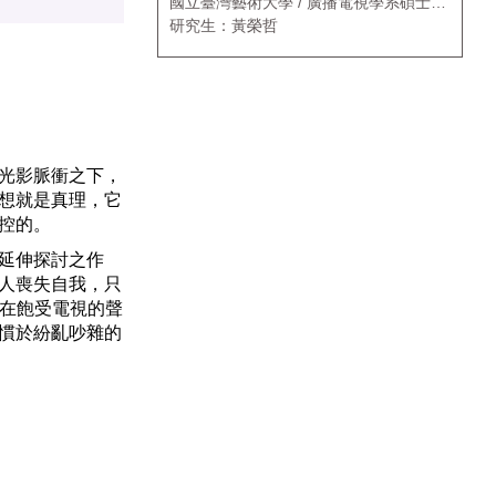
國立臺灣藝術大學 / 廣播電視學系碩士班
應用媒體藝術組
研究生：黃榮哲
光影脈衝之下，
想就是真理，它
控的。
延伸探討之作
人喪失自我，只
，在飽受電視的聲
慣於紛亂吵雜的