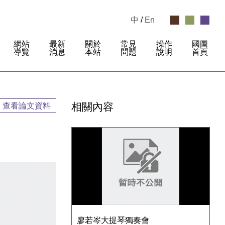
中
/
En
網站
最新
關於
常見
操作
國圖
:
導覽
消息
本站
問題
說明
首頁
相關內容
查看論文資料
廖若岑大提琴獨奏會