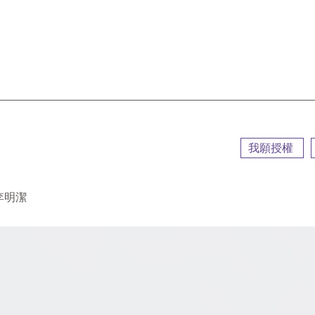
::
我願授權
李明潔