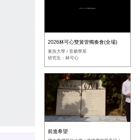
2026林可心雙簧管獨奏會(全場)
東吳大學 / 音樂學系
研究生：林可心
前進希望