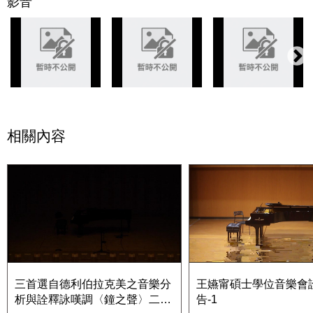
影音
相關內容
三首選自德利伯拉克美之音樂分
王嬿甯碩士學位音樂會
析與詮釋詠嘆調〈鐘之聲〉二重
告-1