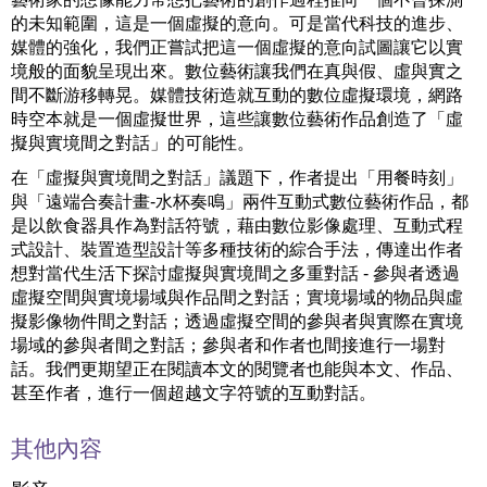
的未知範圍，這是一個虛擬的意向。可是當代科技的進步、
媒體的強化，我們正嘗試把這一個虛擬的意向試圖讓它以實
境般的面貌呈現出來。數位藝術讓我們在真與假、虛與實之
間不斷游移轉晃。媒體技術造就互動的數位虛擬環境，網路
時空本就是一個虛擬世界，這些讓數位藝術作品創造了「虛
擬與實境間之對話」的可能性。
在「虛擬與實境間之對話」議題下，作者提出「用餐時刻」
與「遠端合奏計畫-水杯奏鳴」兩件互動式數位藝術作品，都
是以飲食器具作為對話符號，藉由數位影像處理、互動式程
式設計、裝置造型設計等多種技術的綜合手法，傳達出作者
想對當代生活下探討虛擬與實境間之多重對話 - 參與者透過
虛擬空間與實境場域與作品間之對話；實境場域的物品與虛
擬影像物件間之對話；透過虛擬空間的參與者與實際在實境
場域的參與者間之對話；參與者和作者也間接進行一場對
話。我們更期望正在閱讀本文的閱覽者也能與本文、作品、
甚至作者，進行一個超越文字符號的互動對話。
其他內容