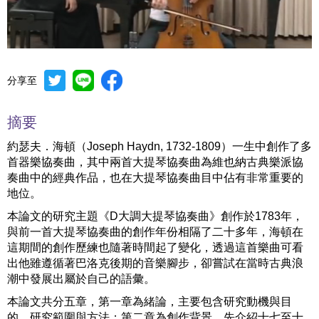
分享至
Mute
Settings
摘要
約瑟夫．海頓（Joseph Haydn, 1732-1809）一生中創作了多
首器樂協奏曲，其中兩首大提琴協奏曲為維也納古典樂派協
奏曲中的經典作品，也在大提琴協奏曲目中佔有非常重要的
地位。
本論文的研究主題《D大調大提琴協奏曲》創作於1783年，
與前一首大提琴協奏曲的創作年份相隔了二十多年，海頓在
這期間的創作歷練也隨著時間起了變化，透過這首樂曲可看
出他雖遵循著巴洛克後期的音樂腳步，卻嘗試在當時古典浪
潮中發展出屬於自己的語彙。
本論文共分五章，第一章為緒論，主要包含研究動機與目
的、研究範圍與方法；第二章為創作背景，先介紹十七至十