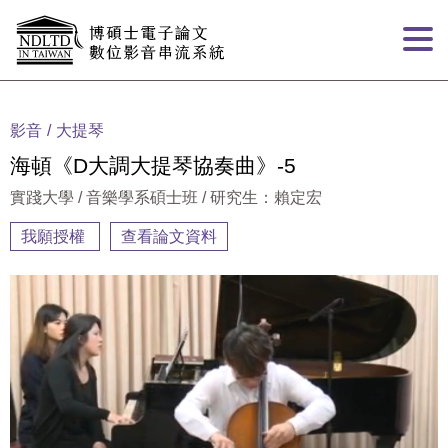
跳到主要內容
:::
影音
大提琴
海頓《D大調大提琴協奏曲》-5
實踐大學 / 音樂學系碩士班 / 研究生：賴定宏
我願授權
查看論文資料