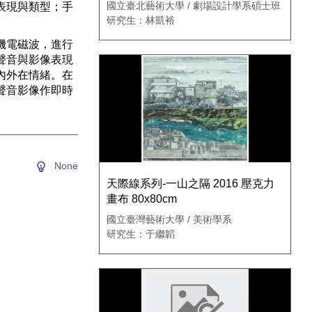
間設計為例
國立臺北藝術大學 / 劇場設計學系碩士班
表現與類型；手
研究生：林凱裕
機電磁波，進行
聲音與影像表現
內外在情緒。在
聲音影像作即時
None
天際線系列-一山之隔 2016 壓克力
畫布 80x80cm
國立臺灣藝術大學 / 美術學系
研究生：于繼韜