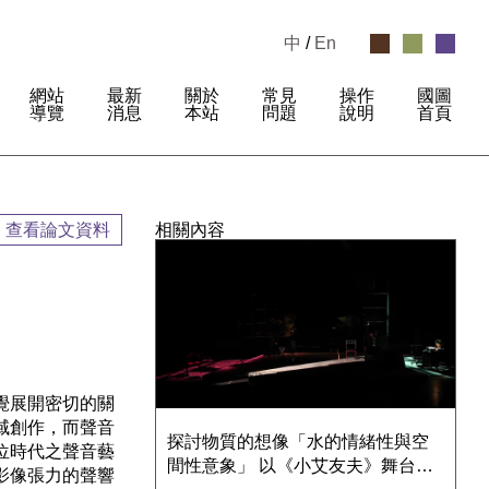
中
/
En
網站
最新
關於
常見
操作
國圖
:
導覽
消息
本站
問題
說明
首頁
查看論文資料
相關內容
覺展開密切的關
域創作，而聲音
探討物質的想像「水的情緒性與空
位時代之聲音藝
間性意象」 以《小艾友夫》舞台空
影像張力的聲響