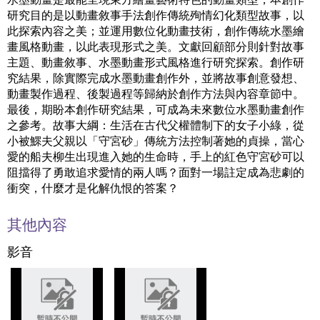
研究目的是以動畫敘事手法創作傳統殉情幻化類型故事，以
此探索內容之美；並運用數位化動畫技術，創作傳統水墨繪
畫風格動畫，以此表現形式之美。文獻回顧部分則針對故事
主題、動畫敘事、水墨動畫形式風格進行研究探索。創作研
究結果，除實際完成水墨動畫創作外，並將故事創意發想、
動畫製作過程、後製過程等歸納於創作方法與內容章節中。
最後，期盼本創作研究結果，可成為未來數位水墨動畫創作
之參考。故事大綱：生活在古代父權體制下的女子小綠，從
小被鰥夫父親以「守宮砂」傳統方法控制著她的貞操，當心
愛的船夫柳生出現進入她的生命時，手上的紅色守宮砂可以
阻擋得了勇敢追求愛情的兩人嗎？面對一場註定成為悲劇的
衝突，什麼才是化解仇恨的答案？
其他內容
影音