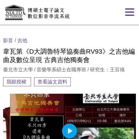
跳到主要內容
:::
影音
吉他
韋瓦第《D大調魯特琴協奏曲RV93》之吉他編
曲及數位呈現 古典吉他獨奏會
臺北市立大學 / 音樂學系碩士在職專班 / 研究生：王百祿
我願授權
查看論文資料
Play