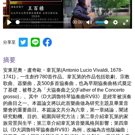
00:00
Play
Mute
Settings
Ente
full
分享至
摘要
安東尼奧・盧奇歐・韋瓦第(Antonio Lucio Vivaldi, 1678-
1741)，一生創作780首作品。韋瓦第的作品包括歌劇、宗教
歌曲、器樂曲，及500多首協奏曲，也為早期協奏曲格式奠定
了基礎，被尊之為「大協奏曲之父(Father of the Concerto
grosso)」。其中《D大調魯特琴協奏曲RV93》是經常被演奏
的曲目之一。本篇論文將以此首樂曲做為研究主題及畢業音
樂會的重要曲目。本篇論文共分為六章，第一章緒論，闡述
研究動機、目的、範圍與研究方法；第二章介紹韋瓦第的家
族背景與生平；第三章介紹韋瓦第音樂風格與影響；第四章
以《D大調魯特琴協奏曲RV93》為例，改編為吉他版編曲；