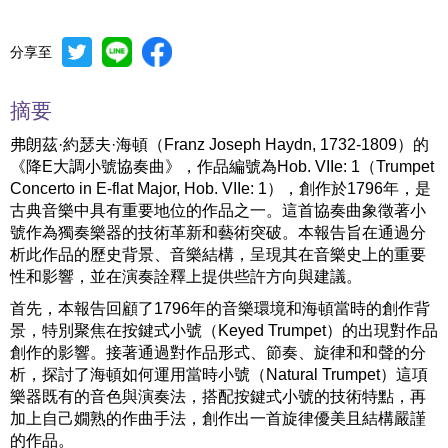
分享至
摘要
弗朗茲·約瑟夫·海頓（Franz Joseph Haydn, 1732-1809）的
《降E大調小號協奏曲》，作品編號為Hob. VIIe: 1（Trumpet
Concerto in E-flat Major, Hob. VIIe: 1），創作於1796年，是
古典音樂中具有重要地位的作品之一。這首協奏曲象徵著小
號作為獨奏樂器的技術革新和藝術突破。本報告旨在通過分
析此作品的歷史背景、音樂結構，呈現其在音樂史上的重要
性和影響，並在演奏詮釋上提供些許方向與建議。
首先，本報告回顧了1796年的音樂環境和海頓當時的創作背
景，特別聚焦在按鍵式小號（Keyed Trumpet）的出現對作品
創作的影響。接著通過對作品形式、節奏、旋律和和聲的分
析，探討了海頓如何運用當時小號（Natural Trumpet）這項
樂器既有的音色與演奏法，搭配按鍵式小號的技術特點，再
加上自己嫺熟的作曲手法，創作出一首旋律優美且結構嚴謹
的作品。