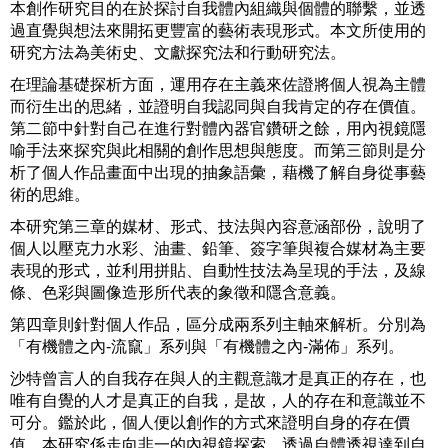
本創作研究目的在於探討自我體內組織與個體的聯繫，並透
過直覺與想法來開拓更豐富的藝術表現形式。本文所使用的
研究方法為美術史、文獻探究法和行動研究法。
在理論基礎探析方面，運用存在主義來佐證將個人視為主體
而衍生出的思緒，並證明自我認同與自我肯定的存在價值。
第二節中針對自己在進行對體內器官鑽研之餘，用內視鏡隱
喻手法來探究與此相關的創作思想與態度。而第三節則是分
析了個人作品畫面中出現的抽象語彙，藉機了解自身從事藝
術的思維。
本研究第三章的媒材、形式、技法與內容意涵部份，說明了
個人以壓克力水彩、油畫、鉛筆、簽字筆與複合媒材為主要
表現的形式，並利用拼貼、自動性技法為呈現的手法，及線
條、色彩與圖像造形所代表的象徵和隱含意義。
第四章則針對個人作品，區分成兩系列主軸來解析。分別為
「有機體之內-流竄」系列與「有機體之內-滿佈」系列。
沙特曾言人的自我存在與人的主觀意識才是真正的存在，也
唯有自覺的人才是真正的自我，是故，人的存在和意識並不
可分。鑑於此，個人便以創作的方式來證明自身的存在價
值，本研究係走向非一的內視鏡探索，透過自體透視達到自