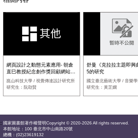
網頁設計之動態元素應用- 朝倉
舒曼《克拉拉主題即興
直巳教授紀念創作獎回顧網站創
5的研究
作
崑山科技大學 / 視覺傳達設計研究所
國立臺北藝術大學 / 音樂
研究生：阮劭賢
研究生：黃芷嫻
::
國家圖書館著作權聲明Copyright © 2020-2026 All rights reserved.
本館地址：100 臺北市中山南路20號
總機：(02)23619132