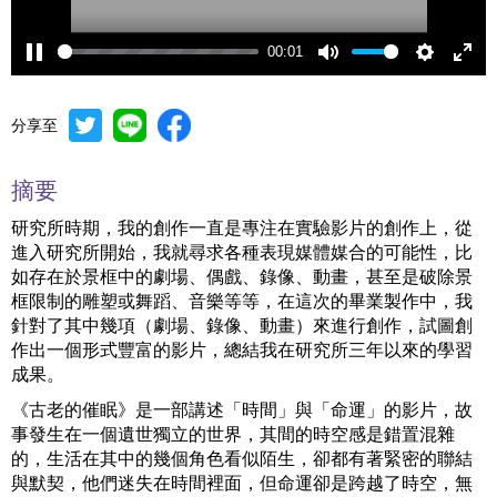
00:01
Pause
Mute
Settings
Ente
full
分享至
摘要
研究所時期，我的創作一直是專注在實驗影片的創作上，從
進入研究所開始，我就尋求各種表現媒體媒合的可能性，比
如存在於景框中的劇場、偶戲、錄像、動畫，甚至是破除景
框限制的雕塑或舞蹈、音樂等等，在這次的畢業製作中，我
針對了其中幾項（劇場、錄像、動畫）來進行創作，試圖創
作出一個形式豐富的影片，總結我在研究所三年以來的學習
成果。
《古老的催眠》是一部講述「時間」與「命運」的影片，故
事發生在一個遺世獨立的世界，其間的時空感是錯置混雜
的，生活在其中的幾個角色看似陌生，卻都有著緊密的聯結
與默契，他們迷失在時間裡面，但命運卻是跨越了時空，無