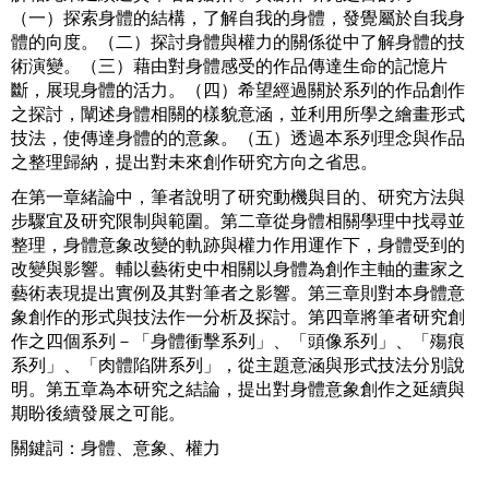
（一）探索身體的結構，了解自我的身體，發覺屬於自我身
體的向度。（二）探討身體與權力的關係從中了解身體的技
術演變。（三）藉由對身體感受的作品傳達生命的記憶片
斷，展現身體的活力。（四）希望經過關於系列的作品創作
之探討，闡述身體相關的樣貌意涵，並利用所學之繪畫形式
技法，使傳達身體的的意象。（五）透過本系列理念與作品
之整理歸納，提出對未來創作研究方向之省思。
在第一章緒論中，筆者說明了研究動機與目的、研究方法與
步驟宜及研究限制與範圍。第二章從身體相關學理中找尋並
整理，身體意象改變的軌跡與權力作用運作下，身體受到的
改變與影響。輔以藝術史中相關以身體為創作主軸的畫家之
藝術表現提出實例及其對筆者之影響。第三章則對本身體意
象創作的形式與技法作一分析及探討。第四章將筆者研究創
作之四個系列－「身體衝擊系列」、「頭像系列」、「殤痕
系列」、「肉體陷阱系列」，從主題意涵與形式技法分別說
明。第五章為本研究之結論，提出對身體意象創作之延續與
期盼後續發展之可能。
關鍵詞：身體、意象、權力