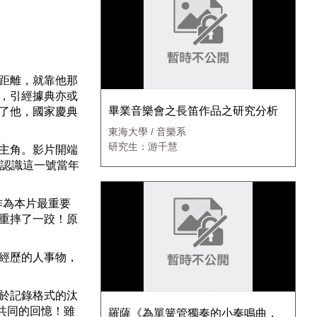
Settings
距離，就靠他那
，引經據典亦或
畢業音樂會之長笛作品之研究分析
了他，國家慶典
東海大學 / 音樂系
研究生：游千慧
主角。影片開端
更認識這一號當年
作為本片最重要
重摔了一跤！原
經歷的人事物，
於記錄格式的汰
共同的回憶！雖
羅薩《為單簧管獨奏的小奏鳴曲，