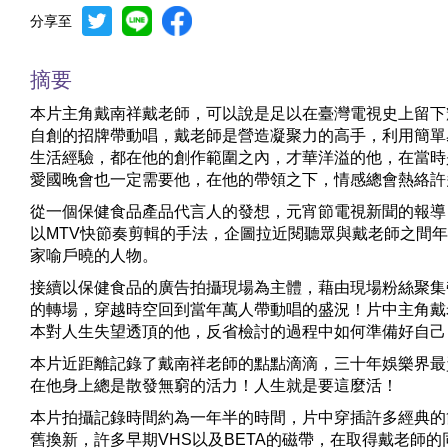
分享至
摘要
本片主角戴南祥戴老師，可以說是足以在臺灣電視史上留下
自創的招牌帶動唱，戴老師是營造凝聚力的高手，利用簡單
生活經驗，都在他的創作範圍之內，才華洋溢的他，在當時
愛國晚會也一定需要他，在他的帶領之下，情感總會熱絡許
從一個保健食品產品代言人的發想，元宵節電視新聞的報導
以MTV快節奏剪輯的手法，企圖拉近閱聽眾與戴老師之間
家喻戶曉的人物。
接續以保健食品的廣告拍攝現場為主體，藉由現場粉絲聚集帶
的轉場，穿越時空回到當年萬人帶動唱的盛況！片中主角戴
本對人生失望透頂的他，反省檢討的過程中如何準備好自己
本片近距離記錄了戴南祥老師的點點滴滴，三十年娛樂界最
在他身上總是散發無窮的活力！人生就是要這麼活！
本片拍攝記錄時間約為一年半的時間，片中穿插許多經典的
舊換新，許多早期VHS以及BETA的磁帶，在取得戴老師