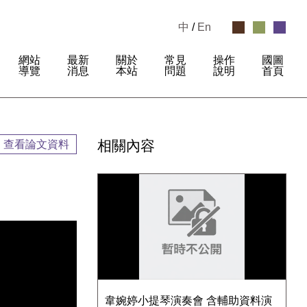
中
/
En
網站
最新
關於
常見
操作
國圖
:
導覽
消息
本站
問題
說明
首頁
相關內容
查看論文資料
韋婉婷小提琴演奏會 含輔助資料演