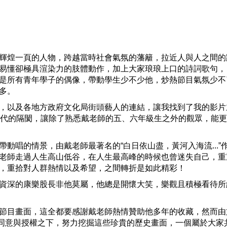
Mute
輝煌一頁的人物，跨越當時社會氣氛的藩籬，拉近人與人之間的
易懂卻極具渲染力的肢體動作，加上大家琅琅上口的詩詞歌句，
是所有青年學子的偶像，帶動學生少不少他，炒熱節目氣氛少不
多。
，以及各地方政府文化局街頭藝人的連結，讓我找到了我的影片
年代的隔閡，讓除了熟悉戴老師的五、六年級生之外的觀眾，能
動唱的情景，由戴老師最著名的“白日依山盡，黃河入海流...”
老師走過人生高山低谷，在人生最高峰的時候也曾迷失自己，重
，重拾對人群熱情以及希望，之間轉折是如此精彩！
資深的康樂股長非他莫屬，他總是開懷大笑，樂觀且積極看待所
節目畫面，這全都要感謝戴老師熱情贊助他多年的收藏，然而由
的同意與授權之下，努力挖掘這些珍貴的歷史畫面，一個屬於大家