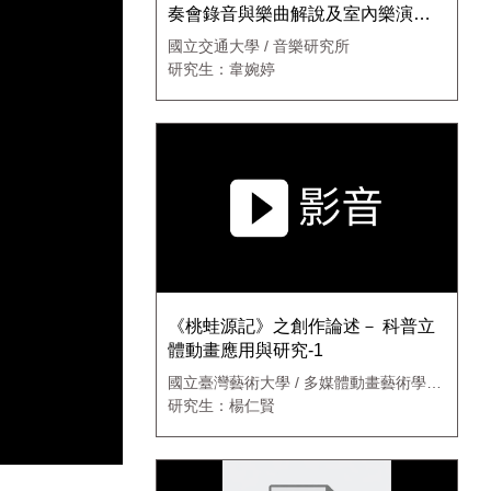
奏會錄音與樂曲解說及室內樂演奏
會錄音-1
國立交通大學 / 音樂研究所
研究生：韋婉婷
《桃蛙源記》之創作論述－ 科普立
體動畫應用與研究-1
國立臺灣藝術大學 / 多媒體動畫藝術學系
動畫藝術碩士班
研究生：楊仁賢