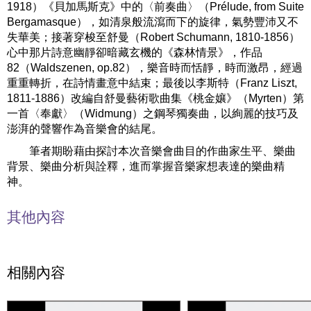
1918）《貝加馬斯克》中的〈前奏曲〉（Prélude, from Suite
Bergamasque），如清泉般流瀉而下的旋律，氣勢豐沛又不
失華美；接著穿梭至舒曼（Robert Schumann, 1810-1856）
心中那片詩意幽靜卻暗藏玄機的《森林情景》，作品
82（Waldszenen, op.82），樂音時而恬靜，時而激昂，經過
重重轉折，在詩情畫意中結束；最後以李斯特（Franz Liszt,
1811-1886）改編自舒曼藝術歌曲集《桃金孃》（Myrten）第
一首〈奉獻〉（Widmung）之鋼琴獨奏曲，以絢麗的技巧及
澎湃的聲響作為音樂會的結尾。
筆者期盼藉由探討本次音樂會曲目的作曲家生平、樂曲
背景、樂曲分析與詮釋，進而掌握音樂家想表達的樂曲精
神。
其他內容
相關內容