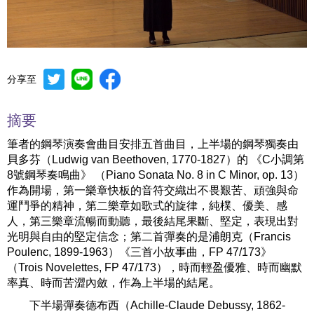
分享至
Mute
Settings
摘要
筆者的鋼琴演奏會曲目安排五首曲目，上半場的鋼琴獨奏由
貝多芬（Ludwig van Beethoven, 1770-1827）的 《C小調第
8號鋼琴奏鳴曲》 （Piano Sonata No. 8 in C Minor, op. 13）
作為開場，第一樂章快板的音符交織出不畏艱苦、頑強與命
運鬥爭的精神，第二樂章如歌式的旋律，純樸、優美、感
人，第三樂章流暢而動聽，最後結尾果斷、堅定，表現出對
光明與自由的堅定信念；第二首彈奏的是浦朗克（Francis
Poulenc, 1899-1963）《三首小故事曲，FP 47/173》
（Trois Novelettes, FP 47/173），時而輕盈優雅、時而幽默
率真、時而苦澀內斂，作為上半場的結尾。
下半場彈奏德布西（Achille-Claude Debussy, 1862-