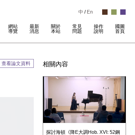
中
/
En
網站
最新
關於
常見
操作
國圖
:
導覽
消息
本站
問題
說明
首頁
相關內容
查看論文資料
探討海頓《降E大調Hob. XVI: 52鋼