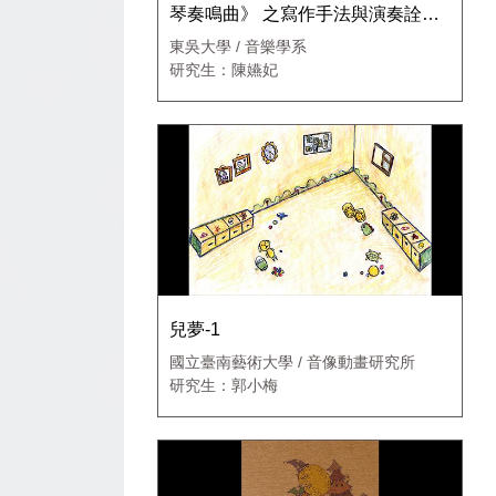
琴奏鳴曲》 之寫作手法與演奏詮釋 /
畢業音樂會1
東吳大學 / 音樂學系
研究生：陳嬿妃
兒夢-1
國立臺南藝術大學 / 音像動畫研究所
研究生：郭小梅