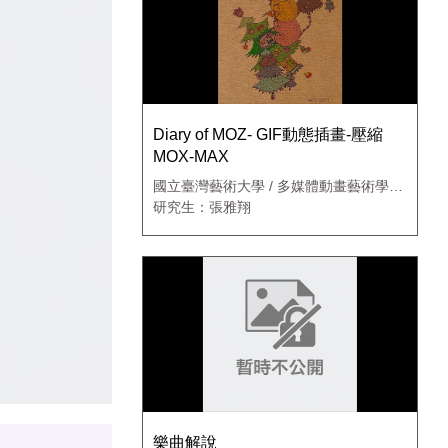
Diary of MOZ- GIF動態插畫-壓縮
MOX-MAX
國立臺灣藝術大學 / 多媒體動畫藝術學系
新媒體藝術碩士班
研究生：張雅翔
樂曲解說