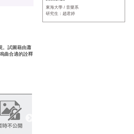
東海大學 / 音樂系
研究生：趙君婷
現。試圖藉由蕭
鳴曲合適的詮釋