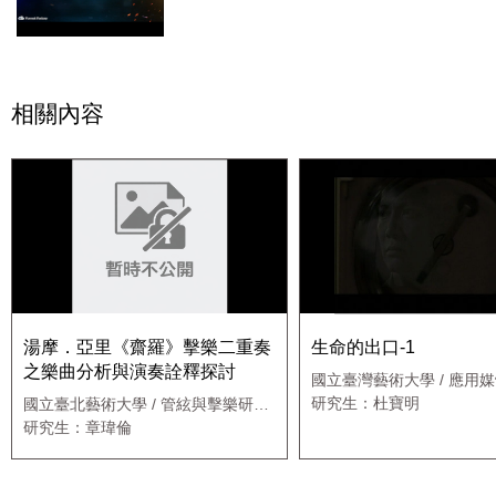
相關內容
湯摩．亞里《齋羅》擊樂二重奏
生命的出口-1
之樂曲分析與演奏詮釋探討
國立臺灣藝術大學 / 應用
究所
研究生：杜寶明
國立臺北藝術大學 / 管絃與擊樂研究
所擊樂組
研究生：章瑋倫