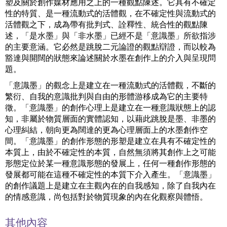
塑及關於創作媒材應用之上的一種觀點陳述。它具有不確定
性的特質、是一種流動式的活體觀，在不確定性與流動式的
活體觀之下，成為帶有批判式、詮釋性、統合性的觀點陳
述，「是水墨」與「非水墨」已經不是「意識墨」所欲指涉
的主要意涵。它必然是跳脫二元論證的觀點辯證，而以較為
豁達與開闊的狀態來論述關於水墨在創作上的介入與呈現問
題。
「意識墨」的觀念上是建立在一種流動式的活體觀，不斷的
繁衍、自我的意識批判與自由的形體游移成為它的主要特
徵。「意識墨」的創作心理上是建立在一種意識狀態上的認
知，非屬於物質層面的實體認知，以藉此跳脫是墨、非墨的
心理糾結，朝向更為闊達的更為心理層面上的水墨創作空
間。「意識墨」的創作形態的形塑是建立在具有不確定性的
本質上，由於不確定性的本質，自然無須將其創作上之可能
形態定位於某一種意識形態的發展上，任何一種創作形態的
發展都可能在這種不確定性的本質下介入產生。「意識墨」
的創作議題上是建立在主觀內在的自我感知，除了自我內在
的情感意識，尚包括對於物質現象的內在化觀察與體悟。
其他內容