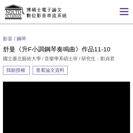
跳到主要內容
:::
影音
鋼琴
舒曼《升F小調鋼琴奏鳴曲》作品11-10
國立臺北藝術大學 / 音樂學系碩士班 / 研究生：劉貞君
我願授權
查看論文資料