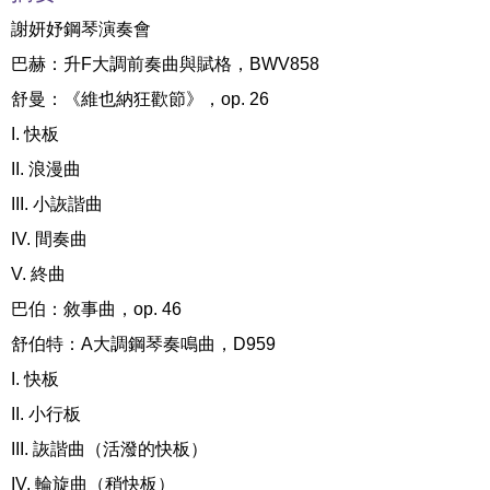
謝妍妤鋼琴演奏會
巴赫：升F大調前奏曲與賦格，BWV858
舒曼：《維也納狂歡節》，op. 26
I. 快板
II. 浪漫曲
III. 小詼諧曲
IV. 間奏曲
V. 終曲
巴伯：敘事曲，op. 46
舒伯特：A大調鋼琴奏鳴曲，D959
I. 快板
II. 小行板
III. 詼諧曲（活潑的快板）
IV. 輪旋曲（稍快板）