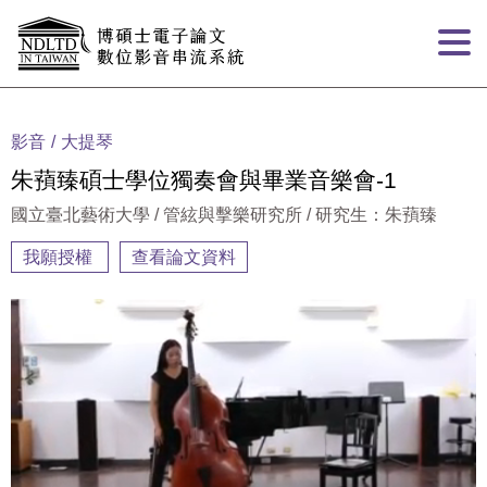
跳到主要內容
:::
影音
大提琴
朱蕷臻碩士學位獨奏會與畢業音樂會-1
國立臺北藝術大學 / 管絃與擊樂研究所 / 研究生：朱蕷臻
我願授權
查看論文資料