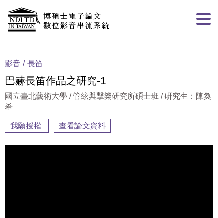
跳到主要內容
:::
影音
長笛
巴赫長笛作品之研究-1
國立臺北藝術大學 / 管絃與擊樂研究所碩士班 / 研究生：陳奐
希
我願授權
查看論文資料