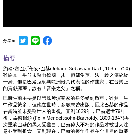
分享至
Mute
Settings
摘要
約翰•塞巴斯蒂安•巴赫(Johann Sebastian Bach, 1685-1750)
雖終其一生並未踏出德國一步，但卻集英、法、義之傳統於
一身。他是巴洛克晚期歐洲最具代表性的作曲家，在音樂上
的貢獻顯著，故有「音樂之父」之稱。
巴赫生前主要是以管風琴演奏家的身份受到敬重，雖然一生
中作品繁多，但他在世時，多數未曾出版，因此巴赫的作品
在當時並未受到世人的重視。直到1829年，巴赫逝世79年
後，孟德爾頌 (Felix Mendelssohn-Bartholdy, 1809-1847)再
次重演巴赫的馬太受難曲，巴赫偉大不朽的作品才被世人注
意並受到推崇。直到現在，巴赫的長笛作品在全世界的重要