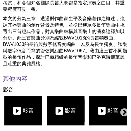
考試，和各個知名國際長笛大賽都是指定演奏之曲目，其重
要程度可見一番。
本文將分為三章，透過對作曲家生平及音樂創作之概述，強
調其器樂曲的創作背景及特色，並從巴赫眾多長笛樂曲中挑
選出三首經典作品，對其樂曲結構與音樂上的演奏詮釋加以
分析。此三首樂曲分別為編號BWV1013的長笛獨奏曲、
BWV1033的長笛與數字低音奏鳴曲，以及為長笛獨奏、弦樂
與數字低音而寫的管弦樂組曲BWV1067。藉由這三首不同類
型的長笛作品，探討巴赫精緻的長笛音樂和巴洛克時期華麗
且莊重的典雅風格。
其他內容
影音