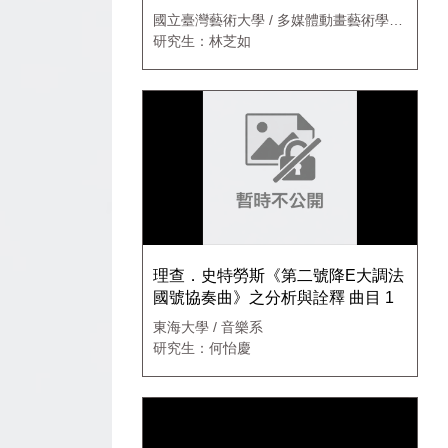
國立臺灣藝術大學 / 多媒體動畫藝術學系
新媒體藝術碩士班
研究生：林芝如
理查．史特勞斯《第二號降E大調法
國號協奏曲》之分析與詮釋 曲目 1
東海大學 / 音樂系
研究生：何怡慶