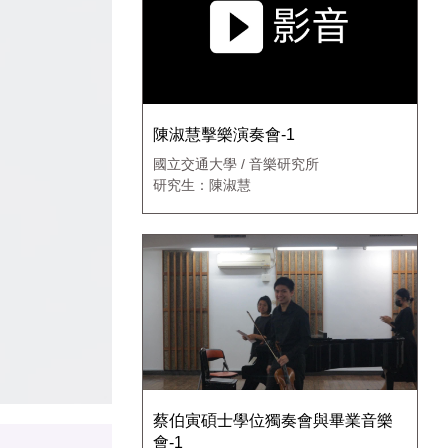
陳淑慧擊樂演奏會-1
國立交通大學 / 音樂研究所
研究生：陳淑慧
蔡伯寅碩士學位獨奏會與畢業音樂
會-1