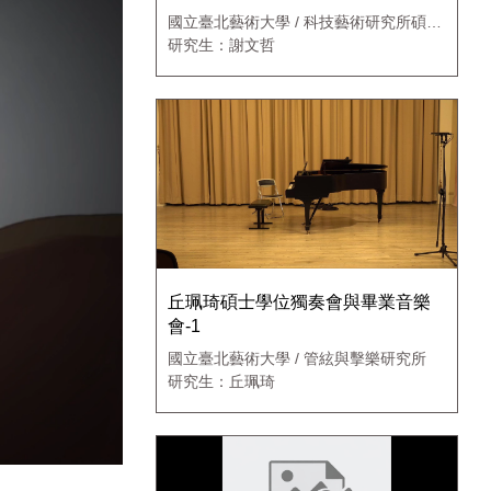
國立臺北藝術大學 / 科技藝術研究所碩士
班
研究生：謝文哲
丘珮琦碩士學位獨奏會與畢業音樂
會-1
國立臺北藝術大學 / 管絃與擊樂研究所
研究生：丘珮琦