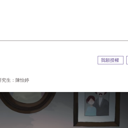
::
我願授權
 研究生：陳怡婷